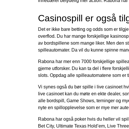
innebærer betydelig mer action. Rabona har 
Casinospill er også ti
Det er ikke bare betting og odds som er tilgj
overflod. Du har mange forskjellige kasinosp
av bordspillene som mange liker. Men den stør
spilleautomater. Da vil du kunne spinne mang
Rabona har mer enn 7000 forskjellige spillea
gjerne utforsker. Du kan ta del i flere forsk
slots. Oppdag alle spilleautomatene som er t
Vi synes også du bør spille i live casinoet 
live casinoet kan du møte en ekte dealer, so
alle bordspill, Game Shows, terninger og mye
nyte en spillopplevelse som er mye mer aute
Rabona har også poker hvis du heller vil sp
Bet City, Ultimate Texas Hold’em, Live Thre