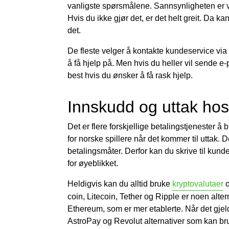
vanligste spørsmålene. Sannsynligheten er vel
Hvis du ikke gjør det, er det helt greit. Da k
det.
De fleste velger å kontakte kundeservice via l
å få hjelp på. Men hvis du heller vil sende e-
best hvis du ønsker å få rask hjelp.
Innskudd og uttak ho
Det er flere forskjellige betalingstjenester 
for norske spillere når det kommer til uttak. D
betalingsmåter. Derfor kan du skrive til kunde
for øyeblikket.
Heldigvis kan du alltid bruke
kryptovalutaer
o
coin, Litecoin, Tether og Ripple er noen alter
Ethereum, som er mer etablerte. Når det gjel
AstroPay og Revolut alternativer som kan br