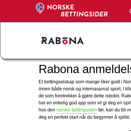
Rabona anmelde
Et bettingselskap som mange liker godt i Nor
innen både norsk og internasjonal sport. I till
de som foretrekker å gjøre dette istedet. Rab
har en virkelig god app som vil gi deg en spill
hos den
norske bettingsiden
før, kan du bli
deg en perfekt start når du begynner å spille