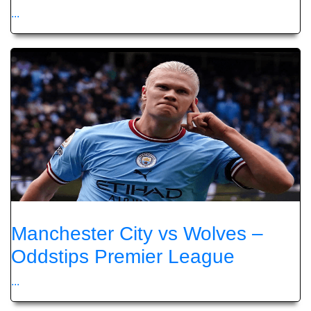
...
Manchester City vs Wolves –
Oddstips Premier League
...