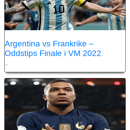
Argentina vs Frankrike –
Oddstips Finale i VM 2022
...