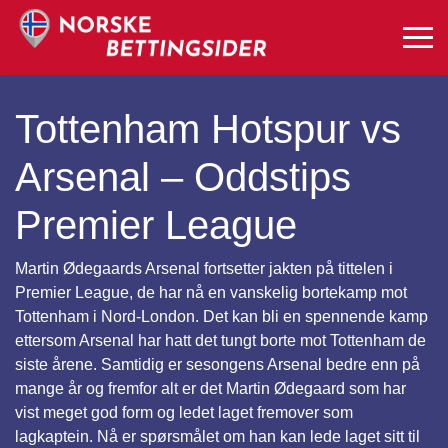
Tottenham Hotspur vs
Arsenal – Oddstips
Premier League
Martin Ødegaards Arsenal fortsetter jakten på tittelen i
Premier League, de har nå en vanskelig bortekamp mot
Tottenham i Nord-London. Det kan bli en spennende kamp
ettersom Arsenal har hatt det tungt borte mot Tottenham de
siste årene. Samtidig er sesongens Arsenal bedre enn på
mange år og fremfor alt er det Martin Ødegaard som har
vist meget god form og ledet laget fremover som
lagkaptein. Nå er spørsmålet om han kan lede laget sitt til