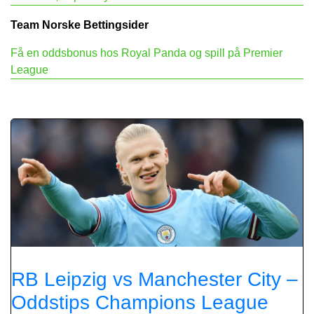
Team Norske Bettingsider
Få en oddsbonus hos Royal Panda og spill på Premier
League
RB Leipzig vs Manchester City –
Oddstips Champions League