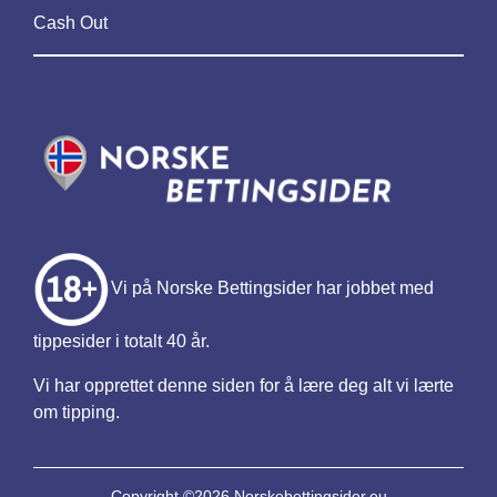
Cash Out
Vi på Norske Bettingsider har jobbet med
tippesider i totalt 40 år.
Vi har opprettet denne siden for å lære deg alt vi lærte
om tipping.
Copyright ©2026
Norskebettingsider.eu